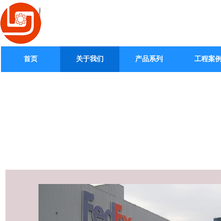
首页
关于我们
产品系列
工程案