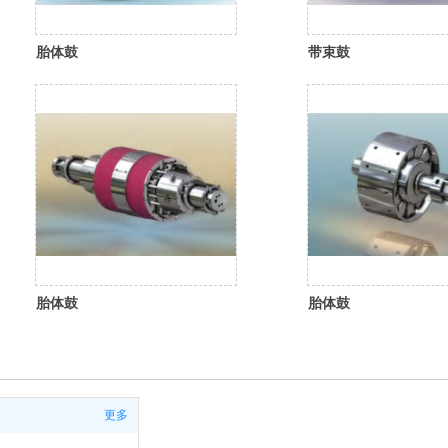
胎体鼓
带束鼓
胎体鼓
胎体鼓
更多