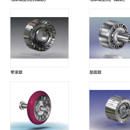
带束鼓
胎面鼓