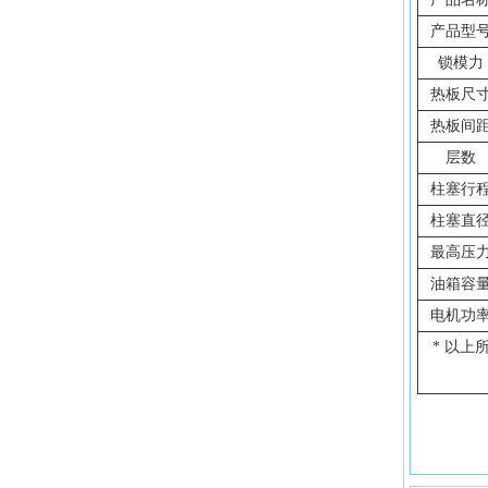
产品型
锁模力
热板尺
热板间
层数
柱塞行
柱塞直
最高压
油箱容
电机功
* 以上所