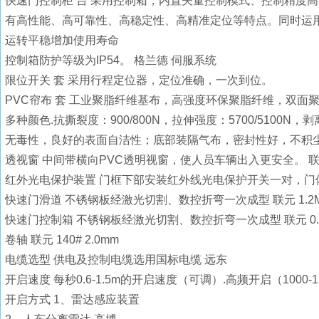
快速门控制柜 台 采用控制箱，内置矢量控制模式、控制精度高；
有高性能、高可靠性、高稳定性、高精准定位等特点。同时运
运转平稳增加使用寿命
控制箱防护等级为IP54。 格兰德 伺服系统
限位开关 套 采用行程定位器，定位准确，一次到位。
PVC帘布 套 工业聚脂纤维基布，高强度环保聚脂纤维，双
多种颜色.抗撕裂度：900/800N，拉伸强度：5700/5100N，
无毒性，良好的表面自洁性；底部装隔气布，密封性好，不积尘，
透视窗 中间带横向PVC透明视窗，使人员车辆出入更安全。 联元
红外光电保护装置 门框下部安装红外线光电保护开关一对，
快速门滑道 不锈钢板经激光切割、数控折弯一次成型 联元 1.2
快速门控制箱 不锈钢板经激光切割、数控折弯一次成型 联元 0.
卷轴 联元 140# 2.0mm
电缆选型 供电及控制电缆选用国标电缆 远东
开启速度 每秒0.6-1.5m的开启速度（可调）.高频开启（1000-15
开启方式 1、雷达感应装置