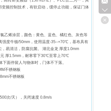
高转矩变频器（150%1HZ）、PLC合二为一，具
用变频控制技术，有软启动，缓停止功能，保证门体
面聚氯乙烯涂层，颜色：黄色、蓝色、橘红色、灰色等
剥离强度牛顿/50mm，使用温度-35--+70℃，基布具有
易清洁，防腐抗菌。 湖北金龙 厚度1.0mm
 厚1.5mm，耐寒零下30℃至零上70℃
门体下面停留人与物体时，门体不下落。
MM不锈钢板
8mm不锈钢板
00次/天），关闭速度 0.8m/s